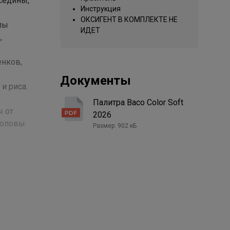
седины,
Инструкция
ОКСИГЕНТ В КОМПЛЕКТЕ НЕ
лы
ИДЕТ
,
енков,
Документы
и риса.
Палитра Baco Color Soft
ы от
2026
головы.
Размер: 902 кБ
сти
ашивания:
 тон в
пигмента