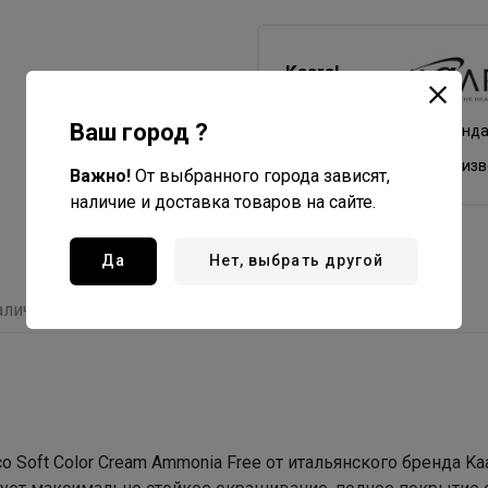
Kaaral
Все товары бренда
Ваш город ?
Италия - страна бренд
Италия - страна произ
Важно!
От выбранного города зависят,
наличие и доставка товаров на сайте.
Да
Нет, выбрать другой
аличие
Отзывы
С этим товаром покупают
oft Color Cream Ammonia Free от итальянского бренда Kaa