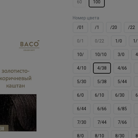
60
100
Номер цвета
/01
/1
/20
/22
0/1
0/22
1/0
1/
10/
10/10
3/0
4
4/10
4/38
4/66
5/30
5/38
5/44
6/0
6/10
6/30
6
6/44
6/66
6/85
7/30
7/44
7/66
8/0
8/10
8/30
8