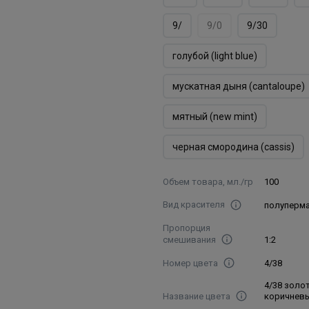
9/
9/0
9/30
голубой (light blue)
мускатная дыня (cantaloupe)
мятный (new mint)
черная смородина (cassis)
Объем товара, мл./гр
100
Вид красителя
полуперм
Пропорция
смешивания
1:2
Номер цвета
4/38
4/38 золо
Название цвета
коричнев