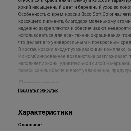
относится к красителям премиум класса и гарант
яркий насыщенный цвет и бережный уход за локо
Особенностью крем-краски Baco Soft Color являетс
красящего пигмента, благодаря маленькому атомно
надежно закрепляются и обеспечивают невероятн
использоваться для всех техник окрашивания: тони
что делает его универсальным и прекрасным сред
В состав краски входит ухаживающий комплекс, о
Их комбинированное воздействие разглаживает по
наполняет локоны удивительной силой и мерцающ
пересыхания, обеспечивают увлажнение, предупр
Применение
Показать полностью
Соединить крем-краску Baco Soft Color и окисля
красящую смесь на волосы. Время воздействия опр
желаемой интенсивности окрашивания. Концентрац
Характеристики
6 vol – тонирование и корректировка цвета ранее
тон или темнее. 20 vol – осветление естественного
Основные
на 3 уровня. 40 vol – осветление на 5 уровней, ре