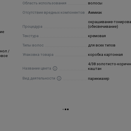
Область использования
волосы
Отсутствие вредных компонентов
Аммиак
окрашивание-тониров
Процедура
(обесвечивание)
cohol, Ceteareth-20, Laureth-30, Sodium laureth sulfate, Cetrimon
ие
Текстура
кремовая
ogenated coconut oil, Polyquatemium-10, Hydrolyzed silk protei
is leaf juice), Panthenol, Sodium bisulfate, Ascorbic acid, Tetra
Типы волос
для всех типов
нол /
P-phenylenediamine, Resorcinol, P-aminophenol, M-aminophenol.
Упаковка товара
коробка картонная
овое
4/38 золотисто-корич
Название цвета
каштан
Вид деятельности
парикмахер