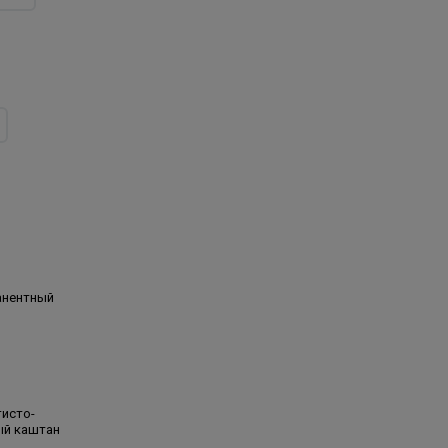
анентный
тисто-
ый каштан