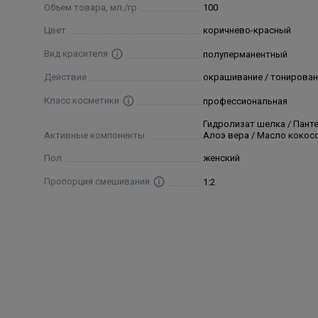
Объем товара, мл./гр
100
поддающихся окрашиванию.
Цвет
коричнево-красный
Состав
Вид красителя
полуперманентный
Aqua (water), Cetearyl alcohol, Ethanolamine, Lauryl al
Действие
окрашивание / тонирован
chloride, Bis (c13-15 alkoxy) pg amodimethicone, Hydr
Класс косметики
профессиональная
(hydrolyzed silk), Aloe barbadensis gel (aloe barbadens
Гидролизат шелка / Панте
edta, Parfum (fragrance), Simethicone, Maltodextrin, 
Активные компоненты
Алоэ вера / Масло кокос
Пол
женский
Пропорция смешивания
1:2