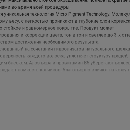
ирует максимально стойкое окрашивание, полное покрытие 
нами во время всей процедуры.
я уникальная технология Micro Pigment Technology. Молеку
му весу, с легкостью проникают в глубокие слои кортекса
о стойкое и равномерное покрытие. Продукт может
рования и коррекции цвета, тон в тон и светлее до 3-х отт
ством достижения необходимого результата.
снованный на сочетании гидролизатов натурального шелка 
верхность каждого волоска, уплотняет структуру прядей,
им блеском. Алоэ вера и провитамин В5 уберегают волос
еждают ломкость кончиков, благотворно влияют на кожу 
ющую эмульсию DEV Plus в пропорции 1:2. Равномерно нане
еделяется исходя из начального цвета, состояния волос и
ия эмульсии DEV Plus подбирается согласно технике окр
 осветленных или окрашенных волос. 10 vol – окрашивание
 пигмента на 2 уровня. 30 vol – осветление естественного 
комендуется для супер светлых оттенков и волос трудно