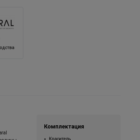
а
водства
Комплектация
ral
Краситель