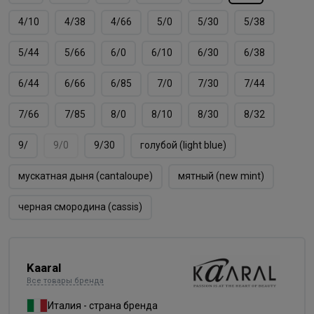
4/10
4/38
4/66
5/0
5/30
5/38
5/44
5/66
6/0
6/10
6/30
6/38
6/44
6/66
6/85
7/0
7/30
7/44
7/66
7/85
8/0
8/10
8/30
8/32
9/
9/0
9/30
голубой (light blue)
мускатная дыня (cantaloupe)
мятный (new mint)
черная смородина (cassis)
Kaaral
Все товары бренда
Италия - страна бренда