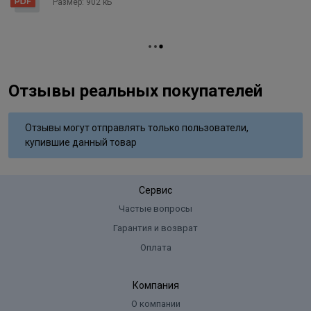
Размер: 902 кБ
coconut oil, Polyquatemium-10, Hydrolyzed silk protein (hydrolyzed
silk), Aloe barbadensis gel (aloe barbadensis leaf juice), Panthenol,
Sodium bisulfate, Ascorbic acid, Tetrasodium edta, Parfum
(fragrance), Simethicone, Maltodextrin, P-phenylenediamine,
Resorcinol, P-aminophenol, M-aminophenol.
Отзывы реальных покупателей
Отзывы могут отправлять только пользователи,
купившие данный товар
Сервис
Частые вопросы
Гарантия и возврат
Оплата
Компания
О компании