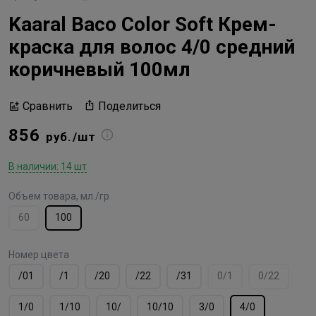
Kaaral Baco Color Soft Крем-
краска для волос 4/0 средний
коричневый 100мл
Поделиться
Сравнить
856
руб./шт
В наличии: 14 шт
Объем товара, мл./гр
60
100
Номер цвета
/01
/1
/20
/22
/31
0/1
0/22
1/0
1/10
10/
10/10
3/0
4/0