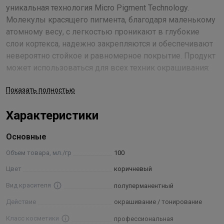
уникальная технология Micro Pigment Technology.
Молекулы красящего пигмента, благодаря маленькому
атомному весу, с легкостью проникают в глубокие
слои кортекса, надежно закрепляются и обеспечивают
невероятно стойкое и равномерное покрытие. Продукт
может использоваться для всех техник окрашивания:
тонирования и коррекции цвета, тон в тон и светлее до
Показать полностью
3-х оттенков, что делает его универсальным и
прекрасным средством достижения необходимого
Характеристики
результата.
В состав краски входит ухаживающий комплекс,
Основные
основанный на сочетании гидролизатов натурального
шелка и риса. Их комбинированное воздействие
Объем товара, мл./гр
100
разглаживает поверхность каждого волоска, уплотняет
Цвет
коричневый
структуру прядей, наполняет локоны удивительной
Вид красителя
полуперманентный
силой и мерцающим блеском. Алоэ вера и провитамин
В5 уберегают волосы от пересыхания, обеспечивают
Действие
окрашивание / тонирование
увлажнение, предупреждают ломкость кончиков,
Класс косметики
профессиональная
благотворно влияют на кожу головы.