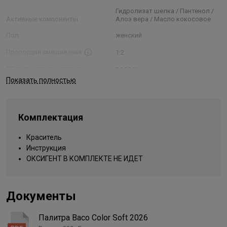
Гидролизат шелка / Пантенол /
Применение
Активные компоненты
Алоэ вера / Масло кокосовое
Пол
женский
Соединить крем-краску Baco Soft Color и окисляющую
Пропорция смешивания
1:2
эмульсию DEV Plus в пропорции 1:2. Равномерно нанести
красящую смесь на волосы. Время воздействия определяется
Область использования
волосы
исходя из начального цвета, состояния волос и желаемой
Показать полностью
интенсивности окрашивания. Концентрация эмульсии DEV Plus
Отсутствие вредных
компонентов
Аммиак
подбирается согласно технике окрашивания: 6 vol –
тонирование и корректировка цвета ранее осветленных или
окрашивание-тонирование
Комплектация
окрашенных волос. 10 vol – окрашивание тон в тон или темнее.
Процедура
(обесвечивание)
20 vol – осветление естественного пигмента на 2 уровня. 30 vol
Текстура
кремовая
Краситель
– осветление естественного пигмента на 3 уровня. 40 vol –
Инструкция
осветление на 5 уровней, рекомендуется для супер светлых
Типы волос
для всех типов
ОКСИГЕНТ В КОМПЛЕКТЕ НЕ ИДЕТ
оттенков и волос трудно поддающихся окрашиванию.
Упаковка товара
коробка картонная
Состав
Название цвета
/1 пепельный
Документы
Вид деятельности
парикмахер
Aqua (water), Cetearyl alcohol, Ethanolamine, Lauryl alcohol,
Ceteareth-20, Laureth-30, Sodium laureth sulfate, Cetrimonium
Палитра Baco Color Soft 2026
chloride, Bis (c13-15 alkoxy) pg amodimethicone, Hydrogenated