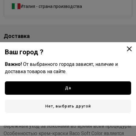
Италия - страна производства
Доставка
Стоимость и способы доставки будут доступны при
Ваш город ?
оформлении заказа.
Важно!
От выбранного города зависят, наличие и
доставка товаров на сайте.
Описание
Да
Перманентный безаммиачный крем-краситель Baco
Soft Color Cream Ammonia Free от итальянского бренда
Kaaral относится к красителям премиум класса и
Нет, выбрать другой
гарантирует максимально стойкое окрашивание,
полное покрытие седины, яркий насыщенный цвет и
бережный уход за локонами во время всей процедуры.
Особенностью крем-краски Baco Soft Color является