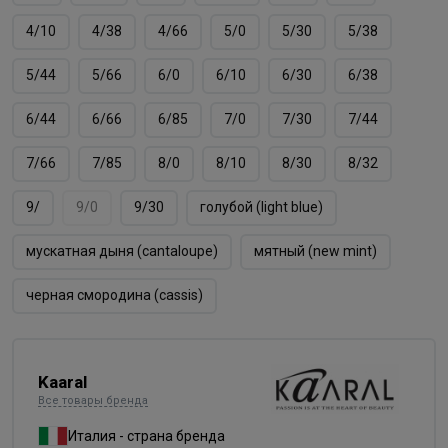
4/10
4/38
4/66
5/0
5/30
5/38
5/44
5/66
6/0
6/10
6/30
6/38
6/44
6/66
6/85
7/0
7/30
7/44
7/66
7/85
8/0
8/10
8/30
8/32
9/
9/0
9/30
голубой (light blue)
мускатная дыня (cantaloupe)
мятный (new mint)
черная смородина (cassis)
Kaaral
Все товары бренда
Италия - страна бренда