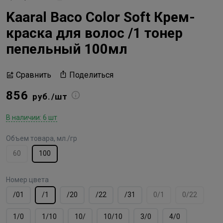
Kaaral Baco Color Soft Крем-
краска для волос /1 тонер
пепельный 100мл
Поделиться
Сравнить
856
руб./шт
В наличии: 6 шт
Объем товара, мл./гр
60
100
Номер цвета
/01
/1
/20
/22
/31
0/1
0/22
1/0
1/10
10/
10/10
3/0
4/0