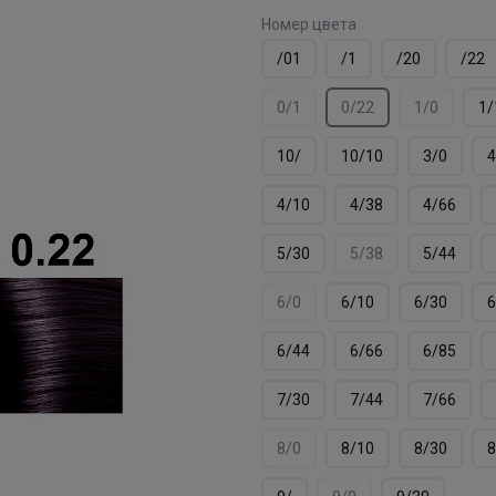
Номер цвета
/01
/1
/20
/22
0/1
0/22
1/0
1/
10/
10/10
3/0
4
4/10
4/38
4/66
5/30
5/38
5/44
6/0
6/10
6/30
6
6/44
6/66
6/85
7/30
7/44
7/66
8/0
8/10
8/30
8