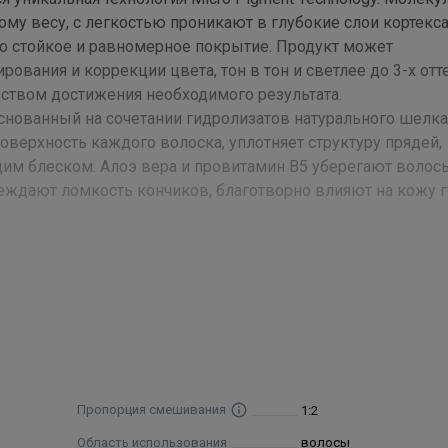
му весу, с легкостью проникают в глубокие слои кортекса
о стойкое и равномерное покрытие. Продукт может
рования и коррекции цвета, тон в тон и светлее до 3-х отт
ством достижения необходимого результата.
снованный на сочетании гидролизатов натурального шелка 
верхность каждого волоска, уплотняет структуру прядей,
им блеском. Алоэ вера и провитамин В5 уберегают волос
еждают ломкость кончиков, благотворно влияют на кожу 
ющую эмульсию DEV Plus в пропорции 1:2. Равномерно нане
еделяется исходя из начального цвета, состояния волос и
ия эмульсии DEV Plus подбирается согласно технике окр
 осветленных или окрашенных волос. 10 vol – окрашивание
 пигмента на 2 уровня. 30 vol – осветление естественного 
комендуется для супер светлых оттенков и волос трудно
Пропорция смешивания
1:2
Область использования
волосы