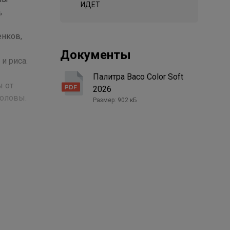
ИДЕТ
,
енков,
Документы
и риса.
Палитра Baco Color Soft
ы от
2026
головы.
Размер: 902 кБ
сти
ашивания:
 тон в
пигмента