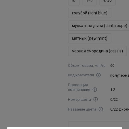
9/
9/0
9/30
голубой (light blue)
мускатная дыня (cantaloupe)
мятный (new mint)
черная смородина (cassis)
Объем товара, мл./гр
60
Вид красителя
полуперм
Пропорция
смешивания
1:2
Номер цвета
0/22
Название цвета
0/22 фио