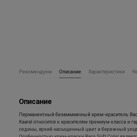
Рекомендуем
Описание
Характеристики
Н
Описание
Перманентный безаммиачный крем-краситель Baco 
Kaaral относится к красителям премиум класса и 
седины, яркий насыщенный цвет и бережный уход
Особенностью крем-краски Baco Soft Color являетс