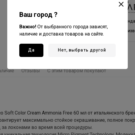
Kaaral
Все товары бренда
Ваш город ?
Италия - страна бренд
Важно!
От выбранного города зависят,
Италия - страна произ
наличие и доставка товаров на сайте.
Да
Нет, выбрать другой
аличие
Отзывы
С этим товаром покупают
Soft Color Cream Ammonia Free 60 мл от итальянского бре
гарантирует максимально стойкое окрашивание, полное пок
 за локонами во время всей процедуры.
я уникальная технология Micro Pigment Technology. Молеку