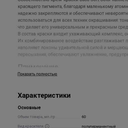
красящего пигмента, благодаря маленькому атомно
надежно закрепляются и обеспечивают невероятн
использоваться для всех техник окрашивания: тони
что делает его универсальным и прекрасным сред
В состав краски входит ухаживающий комплекс, о
Их комбинированное воздействие разглаживает по
наполняет локоны удивительной силой и мерцающ
пересыхания, обеспечивают увлажнение, предупр
Применение
Показать полностью
Соединить крем-краску Baco Soft Color и окисля
красящую смесь на волосы. Время воздействия опр
желаемой интенсивности окрашивания. Концентрац
Характеристики
6 vol – тонирование и корректировка цвета ранее
тон или темнее. 20 vol – осветление естественного
Основные
на 3 уровня. 40 vol – осветление на 5 уровней, ре
Объем товара, мл./гр
60
поддающихся окрашиванию.
Вид красителя
полуперманентный