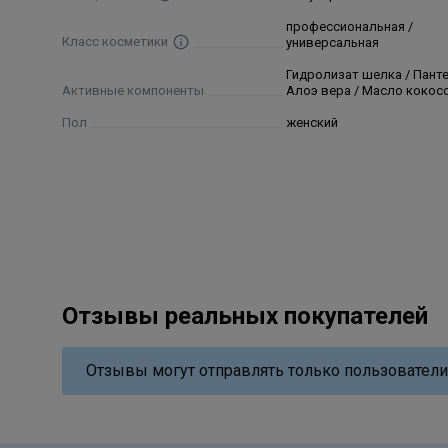
Состав
профессиональная /
Класс косметики
универсальная
Aqua (water), Cetearyl alcohol, Ethanolamine, Lauryl al
Гидролизат шелка / Панте
chloride, Bis (c13-15 alkoxy) pg amodimethicone, Hydr
Активные компоненты
Алоэ вера / Масло кокос
(hydrolyzed silk), Aloe barbadensis gel (aloe barbadens
Пол
женский
edta, Parfum (fragrance), Simethicone, Maltodextrin, 
Отзывы реальных покупателей
Отзывы могут отправлять только пользователи