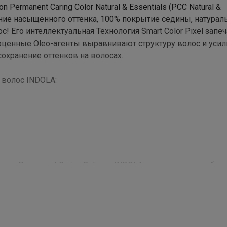
rmanent Caring Color Natural & Essentials (PCC Natural &
ение насыщенного оттенка, 100% покрытие седины, натурал
с! Его интеллектуальная Технология Smart Color Pixel запе
агоценные Oleo-агенты выравнивают структуру волос и уси
сохранение оттенков на волосах.
 волос INDOLA:
ителе Permanent Caring Color от INDOLA, основана на комбин
 кератина, взаимодействует с фибрами волоса, усиливая с
ные кислоты (ФОСФОЛИПИД-ЕФА), работают на внешних 
 цветовые пигменты, которые насыщают волос, и ПЕГ-12