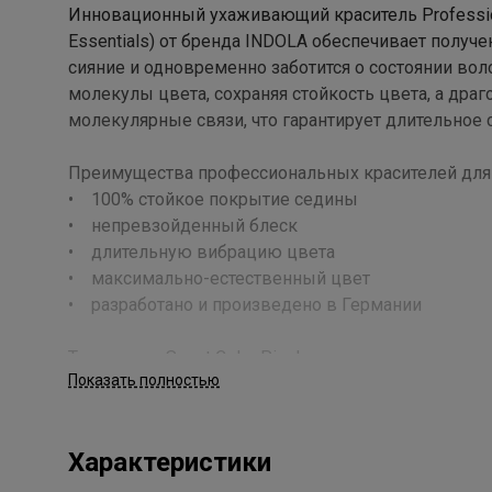
Инновационный ухаживающий краситель Profession Pe
Essentials) от бренда INDOLA обеспечивает получ
сияние и одновременно заботится о состоянии воло
молекулы цвета, сохраняя стойкость цвета, а др
молекулярные связи, что гарантирует длительное 
Преимущества профессиональных красителей для
• 100% стойкое покрытие седины
• непревзойденный блеск
• длительную вибрацию цвета
• максимально-естественный цвет
• разработано и произведено в Германии
Технология Smart Color Pixel, используемая в крас
Показать полностью
следующих ингредиентов:
• Аминокислота Серин (Serine) – стандартный блок
• Ухаживающие Oleo-агенты – незаменимые жир
Характеристики
волоса;
• Высокоэффективный состав красителя сочетает