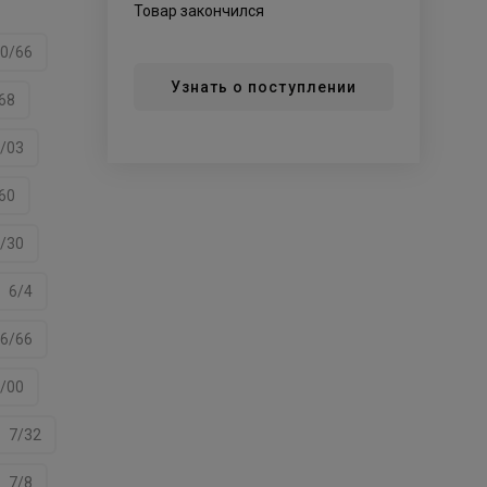
Товар закончился
0/66
Узнать о поступлении
68
/03
60
/30
6/4
6/66
/00
7/32
7/8