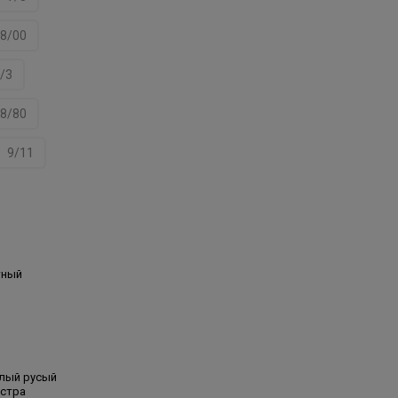
8/00
/3
8/80
9/11
тный
тлый русый
кстра