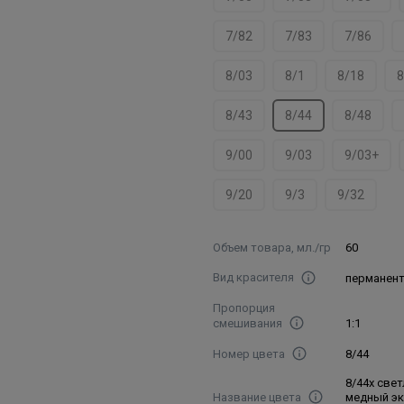
7/82
7/83
7/86
8/03
8/1
8/18
8
8/43
8/44
8/48
9/00
9/03
9/03+
9/20
9/3
9/32
Объем товара, мл./гр
60
Вид красителя
перманен
Пропорция
смешивания
1:1
Номер цвета
8/44
8/44x све
Название цвета
медный э