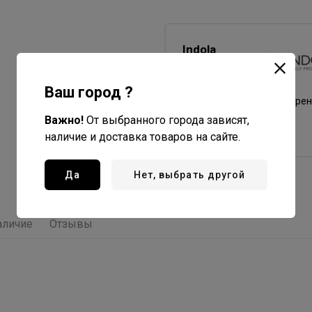
Indola
Professional
Все товары бренда
Ваш город ?
Германия - страна бре
Важно!
От выбранного города зависят,
Германия - страна
производства
наличие и доставка товаров на сайте.
Да
Нет, выбрать другой
аличие
Отзывы