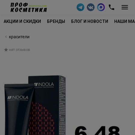
АКЦИИ И СКИДКИ
БРЕНДЫ
БЛОГ И НОВОСТИ
НАШИ МА
красители
нет отзывов