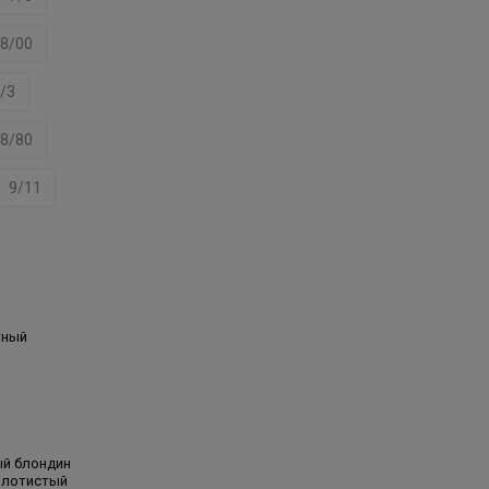
8/00
/3
8/80
9/11
тный
ый блондин
олотистый