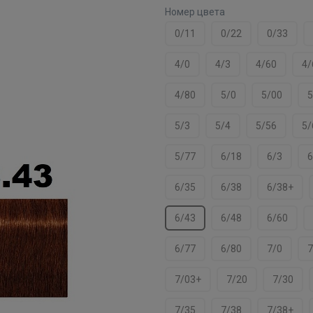
Номер цвета
0/11
0/22
0/33
4/0
4/3
4/60
4/
4/80
5/0
5/00
5
5/3
5/4
5/56
5/
5/77
6/18
6/3
6
6/35
6/38
6/38+
6/43
6/48
6/60
6/77
6/80
7/0
7
7/03+
7/20
7/30
7/35
7/38
7/38+