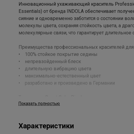
Инновационный ухаживающий краситель Profession Pe
Essentials) от бренда INDOLA обеспечивает получ
сияние и одновременно заботится о состоянии воло
молекулы цвета, сохраняя стойкость цвета, а др
молекулярные связи, что гарантирует длительное 
Преимущества профессиональных красителей для
• 100% стойкое покрытие седины
• непревзойденный блеск
• длительную вибрацию цвета
• максимально-естественный цвет
• разработано и произведено в Германии
Технология Smart Color Pixel, используемая в крас
Показать полностью
следующих ингредиентов:
• Аминокислота Серин (Serine) – стандартный блок
• Ухаживающие Oleo-агенты – незаменимые жир
Характеристики
волоса;
• Высокоэффективный состав красителя сочетает