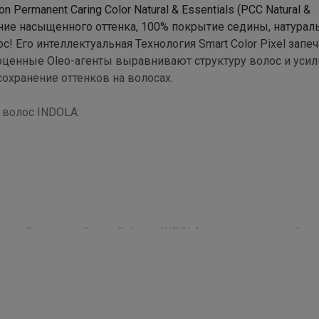
rmanent Caring Color Natural & Essentials (PCC Natural &
ение насыщенного оттенка, 100% покрытие седины, натурал
с! Его интеллектуальная Технология Smart Color Pixel запе
агоценные Oleo-агенты выравнивают структуру волос и уси
сохранение оттенков на волосах.
 волос INDOLA:
ителе Permanent Caring Color от INDOLA, основана на комбин
 кератина, взаимодействует с фибрами волоса, усиливая с
ные кислоты (ФОСФОЛИПИД-ЕФА), работают на внешних 
 цветовые пигменты, которые насыщают волос, и ПЕГ-12