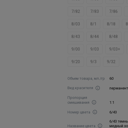
7/82
7/83
7/86
8/03
8/1
8/18
8
8/43
8/44
8/48
9/00
9/03
9/03+
9/20
9/3
9/32
Объем товара, мл./гр
60
Вид красителя
перманен
Пропорция
смешивания
1:1
Номер цвета
6/43
6/43 темн
Название цвета
медный з