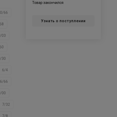
Товар закончился
0/66
Узнать о поступлении
68
/03
60
/30
6/4
6/66
/00
7/32
7/8