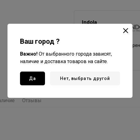
Indola
Professional
Все товары бренда
Ваш город ?
Германия - страна бре
Важно!
От выбранного города зависят,
Германия - страна
производства
наличие и доставка товаров на сайте.
Да
Нет, выбрать другой
аличие
Отзывы