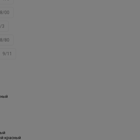
8/00
/3
8/80
9/11
тный
лый
ый красный