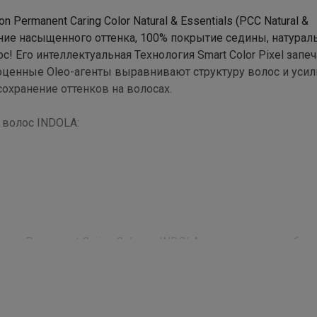
rmanent Caring Color Natural & Essentials (PCC Natural &
ение насыщенного оттенка, 100% покрытие седины, натурал
с! Его интеллектуальная Технология Smart Color Pixel запе
агоценные Oleo-агенты выравнивают структуру волос и уси
сохранение оттенков на волосах.
 волос INDOLA:
ителе Permanent Caring Color от INDOLA, основана на комбин
 кератина, взаимодействует с фибрами волоса, усиливая с
ные кислоты (ФОСФОЛИПИД-ЕФА), работают на внешних 