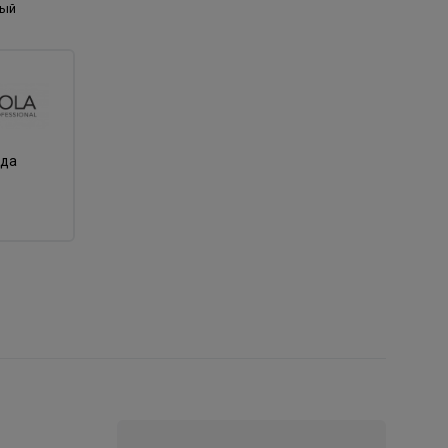
ный
нда