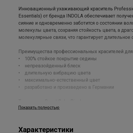
Инновационный ухаживающий краситель Profession Pe
Essentials) от бренда INDOLA обеспечивает получ
сияние и одновременно заботится о состоянии воло
молекулы цвета, сохраняя стойкость цвета, а др
молекулярные связи, что гарантирует длительное 
Преимущества профессиональных красителей для
• 100% стойкое покрытие седины
• непревзойденный блеск
• длительную вибрацию цвета
• максимально-естественный цвет
• разработано и произведено в Германии
Технология Smart Color Pixel, используемая в крас
Показать полностью
следующих ингредиентов:
• Аминокислота Серин (Serine) – стандартный блок
• Ухаживающие Oleo-агенты – незаменимые жир
Характеристики
волоса;