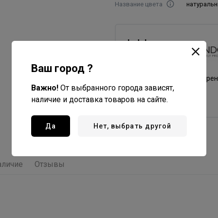
Название цвета
натураль
Indola
Professional
Все товары бренда
Ваш город ?
Германия - страна бре
Важно!
От выбранного города зависят,
Германия - страна
наличие и доставка товаров на сайте.
производства
Да
Нет, выбрать другой
аличие
Отзывы