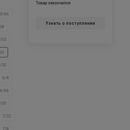
Товар закончился
0/66
Узнать о поступлении
68
/03
60
/30
6/4
6/66
/00
7/32
7/8