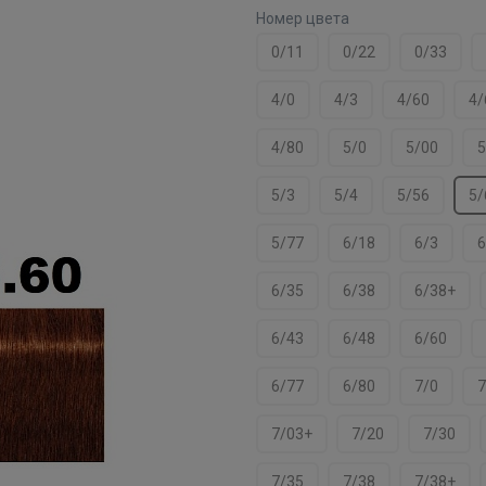
Номер цвета
0/11
0/22
0/33
4/0
4/3
4/60
4/
4/80
5/0
5/00
5
5/3
5/4
5/56
5/
5/77
6/18
6/3
6
6/35
6/38
6/38+
6/43
6/48
6/60
6/77
6/80
7/0
7
7/03+
7/20
7/30
7/35
7/38
7/38+