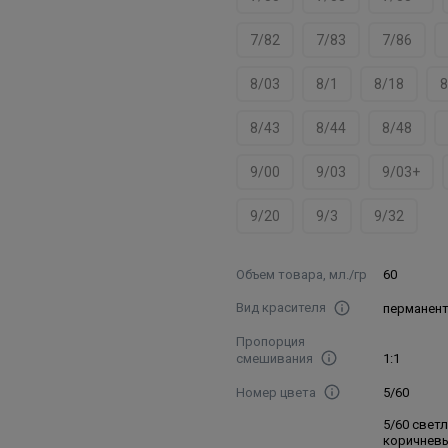
7/82
7/83
7/86
8/03
8/1
8/18
8
8/43
8/44
8/48
9/00
9/03
9/03+
9/20
9/3
9/32
Объем товара, мл./гр
60
Вид красителя
перманен
Пропорция
смешивания
1:1
Номер цвета
5/60
5/60 свет
коричнев