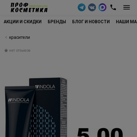
АКЦИИ И СКИДКИ
БРЕНДЫ
БЛОГ И НОВОСТИ
НАШИ МА
красители
нет отзывов