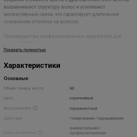
выравнивают структуру волос и усиливают
молекулярные связи, что гарантирует длительное
сохранение оттенков на волосах.
Преимущества профессиональных красителей для
волос INDOLA:
Показать полностью
• 100% стойкое покрытие седины
• непревзойденный блеск
Характеристики
• длительную вибрацию цвета
• максимально-естественный цвет
Основные
• разработано и произведено в Германии
Объем товара, мл./гр
60
Технология Smart Color Pixel, используемая в красителе
Цвет
коричневый
Permanent Caring Color от INDOLA, основана на
Вид красителя
перманентный
комбинации следующих ингредиентов:
• Аминокислота Серин (Serine) – стандартный блок
Действие
тонирование / окрашивание
кератина, взаимодействует с фибрами волоса, усиливая
универсальная /
структуру;
Класс косметики
профессиональная