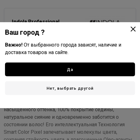
Indola Professional
Все товары бренда
Ваш город ?
Германия - страна бренда
Важно!
От выбранного города зависят, наличие и
Германия - страна производства
доставка товаров на сайте.
Да
Описание
Инновационный ухаживающий краситель Profession
Нет, выбрать другой
Permanent Caring Color Natural & Essentials (PCC Natural &
Essentials) от бренда INDOLA обеспечивает получение
насыщенного оттенка, 100% покрытие седины,
натуральное сияние и одновременно заботится о
состоянии волос! Его интеллектуальная Технология
Smart Color Pixel запечатывает молекулы цвета,
сохраняя стойкость цвета, а драгоценные Oleo-агенты