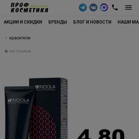
АКЦИИ И СКИДКИ
БРЕНДЫ
БЛОГ И НОВОСТИ
НАШИ МА
красители
нет отзывов