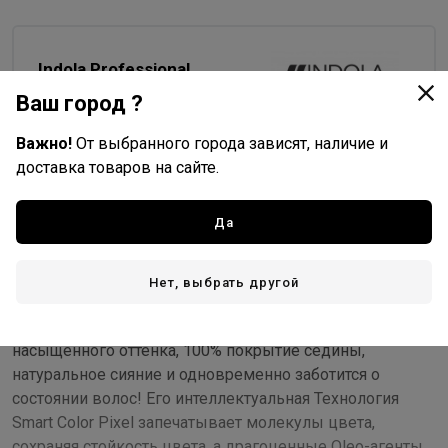
Indola Professional
Все товары бренда
Ваш город ?
Германия - страна бренда
Важно!
От выбранного города зависят, наличие и
Германия - страна производства
доставка товаров на сайте.
Да
Описание
Инновационный ухаживающий краситель Profession
Нет, выбрать другой
Permanent Caring Color Natural & Essentials (PCC Natural &
Essentials) от бренда INDOLA обеспечивает получение
насыщенного оттенка, 100% покрытие седины,
натуральное сияние и одновременно заботится о
состоянии волос! Его интеллектуальная Технология
Smart Color Pixel запечатывает молекулы цвета,
сохраняя стойкость цвета, а драгоценные Oleo-агенты