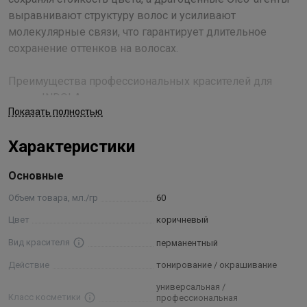
выравнивают структуру волос и усиливают
молекулярные связи, что гарантирует длительное
сохранение оттенков на волосах.
Преимущества профессиональных красителей для
волос INDOLA:
Показать полностью
• 100% стойкое покрытие седины
• непревзойденный блеск
Характеристики
• длительную вибрацию цвета
• максимально-естественный цвет
Основные
• разработано и произведено в Германии
Объем товара, мл./гр
60
Технология Smart Color Pixel, используемая в красителе
Цвет
коричневый
Permanent Caring Color от INDOLA, основана на
Вид красителя
перманентный
комбинации следующих ингредиентов:
• Аминокислота Серин (Serine) – стандартный блок
Действие
тонирование / окрашивание
кератина, взаимодействует с фибрами волоса, усиливая
универсальная /
структуру;
Класс косметики
профессиональная