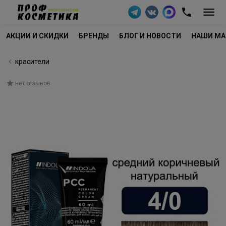
АКЦИИ И СКИДКИ
БРЕНДЫ
БЛОГ И НОВОСТИ
НАШИ МА
красители
нет отзывов