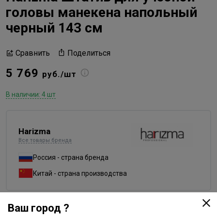
головы манекена напольный
черный 143 см
Поделиться
Сравнить
5 769
руб./шт
В наличии: 4 шт
Harizma
Все товары бренда
Россия - страна бренда
Китай - страна производства
Ваш город ?