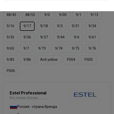
8/66
8/7
8/71
8/74
8/75
8/76
88/45
88/55
9/0
9/00
9/1
9/13
9/16
9/17
9/18
9/3
9/31
9/34
9/35
9/36
9/37
9/44
9/6
9/61
9/65
9/7
9/73
9/74
9/75
9/76
9/85
9/86
Аnti yellow
Р004
Р005
Р006
Estel Professional
Все товары бренда
Россия - страна бренда