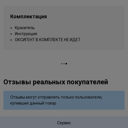
Типы волос
для всех типов
Sulfate;Resorcinol;Phenyl Trimethicone;Mica;Titanium
Dioxide;Methylparaben;Propylparaben;Ethylparaben;Phenoxyethanol
Упаковка товара
тюбик
Isomethyl Ionone;Butylphenyl
Комплектация
Вид деятельности
Methylpropional;Citronellol;Limonene;Linalool;Sodium Sulfate;m-
парикмахер
Aminophenol;N,N-Bis (2-Hydroxyethyl)-p-Phenylenediamine
Краситель
Sulfate;Sodium Hydrosulfate;Tetrasodium EDTA
Инструкция
ОКСИГЕНТ В КОМПЛЕКТЕ НЕ ИДЕТ
Отзывы реальных покупателей
Отзывы могут отправлять только пользователи,
купившие данный товар
Сервис