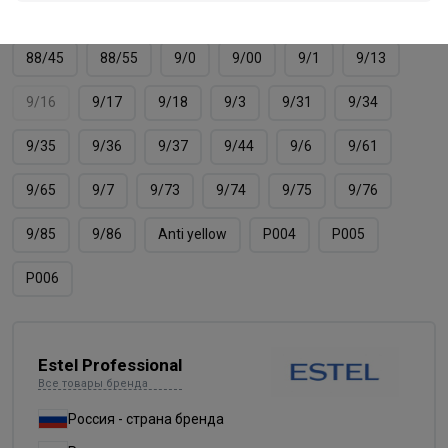
8/66
8/7
8/71
8/74
8/75
8/76
88/45
88/55
9/0
9/00
9/1
9/13
9/16
9/17
9/18
9/3
9/31
9/34
9/35
9/36
9/37
9/44
9/6
9/61
9/65
9/7
9/73
9/74
9/75
9/76
9/85
9/86
Аnti yellow
Р004
Р005
Р006
Estel Professional
Все товары бренда
Россия - страна бренда