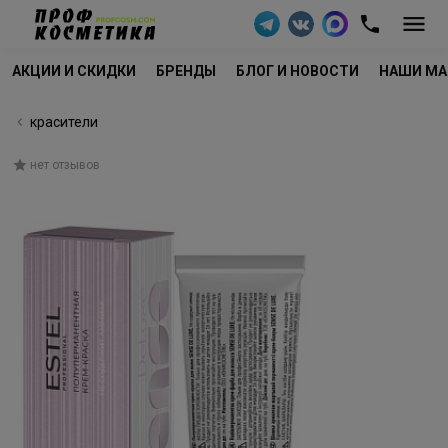
АКЦИИ И СКИДКИ
БРЕНДЫ
БЛОГ И НОВОСТИ
НАШИ МА
красители
нет отзывов