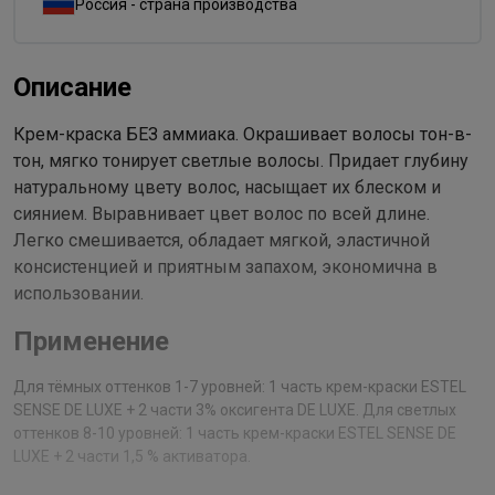
Россия - страна производства
Описание
Крем-краска БЕЗ аммиака. Окрашивает волосы тон-в-
тон, мягко тонирует светлые волосы. Придает глубину
натуральному цвету волос, насыщает их блеском и
сиянием. Выравнивает цвет волос по всей длине.
Легко смешивается, обладает мягкой, эластичной
консистенцией и приятным запахом, экономична в
использовании.
Применение
Для тёмных оттенков 1-7 уровней: 1 часть крем-краски ESTEL
SENSE DE LUXE + 2 части 3% оксигента DE LUXE. Для светлых
оттенков 8-10 уровней: 1 часть крем-краски ESTEL SENSE DE
LUXE + 2 части 1,5 % активатора.