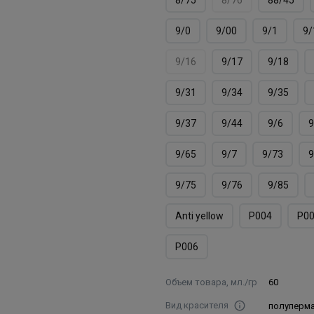
9/0
9/00
9/1
9/
9/16
9/17
9/18
9/31
9/34
9/35
9/37
9/44
9/6
9
9/65
9/7
9/73
9
9/75
9/76
9/85
Аnti yellow
Р004
Р0
Р006
Объем товара, мл./гр
60
Вид красителя
полуперм