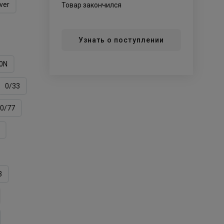
lver
Товар закончился
Узнать о поступлении
0N
0/33
0/77
3