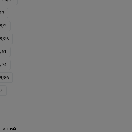
13
9/3
9/36
/61
/74
9/86
05
анентный