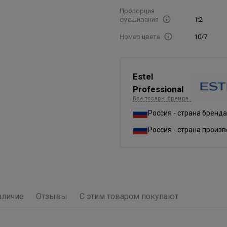
Пропорция
смешивания
1:2
Номер цвета
10/7
Estel
Professional
Все товары бренда
Россия - страна бренда
Россия - страна произ
аличие
Отзывы
С этим товаром покупают