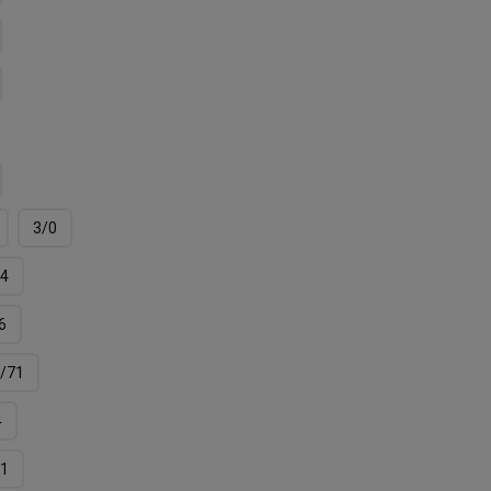
3/0
4
6
/71
4
11