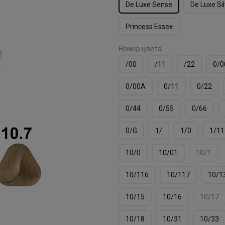
De Luxe Sense
De Luxe Si
Princess Essex
Номер цвета
/00
/11
/22
0/0
0/00А
0/11
0/22
0/44
0/55
0/66
0/G
1/
1/0
1/11
10/0
10/01
10/1
10/116
10/117
10/1
10/15
10/16
10/17
10/18
10/31
10/33