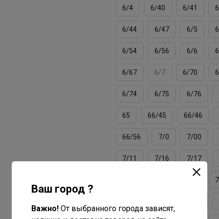
6/4
6/40
6/41
6
6/44
6/47
6/5
6
6/54
6/56
6/6
6
6/67
6/7
6/70
6
6/74
6/75
6/76
65
66/45
66/46
66/56
7/0
7/00
7/11
7/16
7/17
7/3
7/34
7/37
7
Ваш город ?
7/40
7/41
7/43
Важно!
От выбранного города зависят,