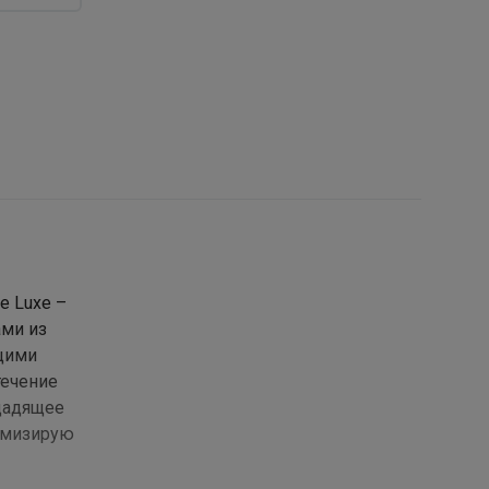
e Luxe –
ами из
ящими
течение
 щадящее
имизирую