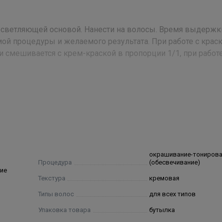
и осветляющей основой. Нанести на волосы. Время выдержк
мой процедуры и желаемого результата. При работе с крас
 смешивается с крем-краской в пропорции 1/1, при работе
20, Cetrimonium Chloride, Tetrasodium EDTA, Phosphoric Acid, 
окрашивание-тониров
Процедура
(обесвечивание)
ие
Текстура
кремовая
Типы волос
для всех типов
Упаковка товара
бутылка