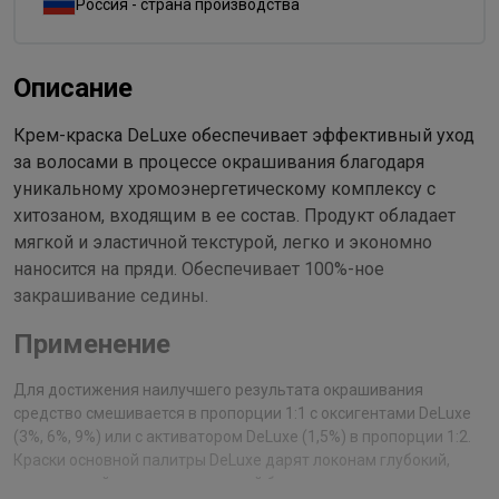
Россия - страна производства
Описание
Крем-краска DeLuxe обеспечивает эффективный уход
за волосами в процессе окрашивания благодаря
уникальному хромоэнергетическому комплексу с
хитозаном, входящим в ее состав. Продукт обладает
мягкой и эластичной текстурой, легко и экономно
наносится на пряди. Обеспечивает 100%-ное
закрашивание седины.
Применение
Для достижения наилучшего результата окрашивания
средство смешивается в пропорции 1:1 с оксигентами DeLuxe
(3%, 6%, 9%) или с активатором DeLuxe (1,5%) в пропорции 1:2.
Краски основной палитры DeLuxe дарят локонам глубокий,
интенсивный цвет, удивительный блеск и мягкость.