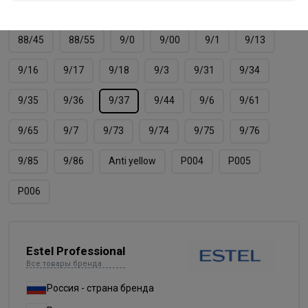
8/66
8/7
8/71
8/74
8/75
8/76
88/45
88/55
9/0
9/00
9/1
9/13
9/16
9/17
9/18
9/3
9/31
9/34
9/35
9/36
9/37
9/44
9/6
9/61
9/65
9/7
9/73
9/74
9/75
9/76
9/85
9/86
Аnti yellow
Р004
Р005
Р006
Estel Professional
Все товары бренда
Россия - страна бренда