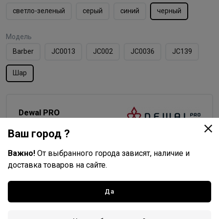
светло-зеленый
серый
синий
черный
Модель
Barber
JC0013
JC002
JC0036
JC139
Шар
Dewal PRO
Все товары бренда
Ваш город ?
Германия - страна бренда
Важно!
От выбранного города зависят, наличие и
Китай - страна производства
доставка товаров на сайте.
Да
Доставка