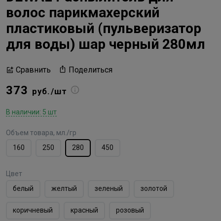
волос парикмахерский
пластиковый (пульверизатор
для воды) шар черный 280мл
Поделиться
Сравнить
373
руб./шт
В наличии: 5 шт
Объем товара, мл./гр
160
250
280
450
Цвет
белый
желтый
зеленый
золотой
коричневый
красный
розовый