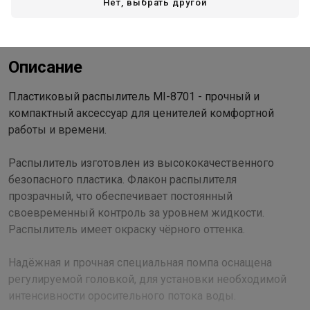
Стоимость и способы доставки будут доступны при
Нет, выбрать другой
оформлении заказа.
Описание
Пластиковый распылитель MI-8701 - прочный и
компактный аксессуар для ценителей комфортной
работы и времени.
Распылитель изготовлен из высококачественного
безопасного пластика. Флакон распылителя
прозрачный, что обеспечивает постоянный
своевременный контроль за уровнем жидкости.
Распылитель имеет окраску чёрного оттенка.
Надёжная и прочная специальная помпа оснащена
регулируемой головкой, для установки необходимой
интенсивности оросительного потока воды.