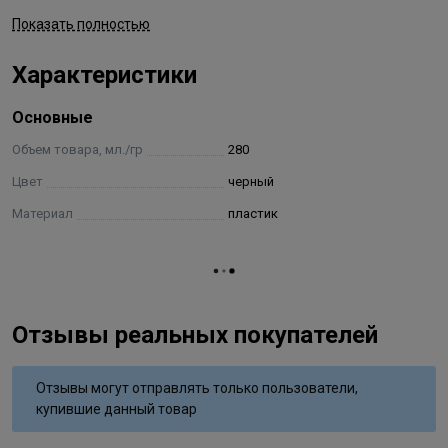
Показать полностью
Распылитель имеет объём флакона – 280 мл, и
компактный размер в форме шара. Его удобно
Характеристики
использовать стационарно и брать в поездки.
Основные
Объем товара, мл./гр
280
Цвет
черный
Материал
пластик
Отзывы реальных покупателей
Отзывы могут отправлять только пользователи,
купившие данный товар