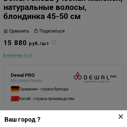
натуральные волосы,
блондинка 45-50 см
Поделиться
Сравнить
15 880
руб./шт
В наличии: 6 шт
Dewal PRO
Все товары бренда
Германия - страна бренда
Китай - страна производства
Ваш город ?
Доставка