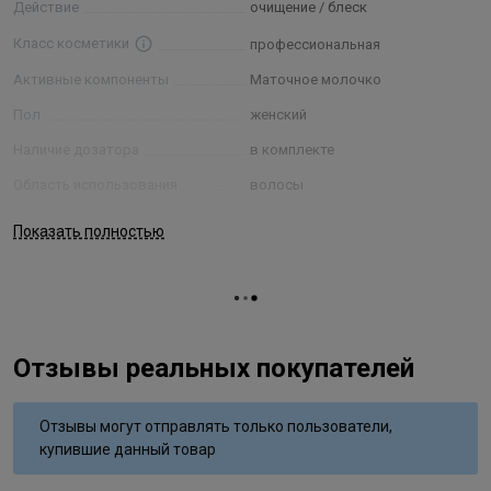
Действие
очищение / блеск
Класс косметики
профессиональная
Активные компоненты
Маточное молочко
Пол
женский
Наличие дозатора
в комплекте
Область использования
волосы
Процедура
уход
Показать полностью
Текстура
жидкая
Тип применения
смываемый
Типы волос
для всех типов
Отзывы реальных покупателей
Отзывы могут отправлять только пользователи,
купившие данный товар