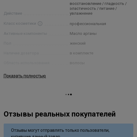
восстановление / гладкость /
эластичность / питание /
Действие
увлажнение
Класс косметики
профессиональная
Активные компоненты
Масло арганы
Пол
женский
Наличие дозатора
в комплекте
Область использования
волосы
Процедура
уход
Показать полностью
Текстура
кремовая
Тип применения
несмываемый
Типы волос
для всех типов
Отзывы реальных покупателей
Отзывы могут отправлять только пользователи,
купившие данный товар