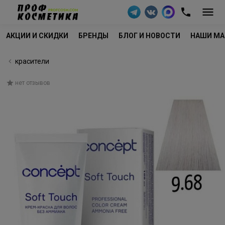
АКЦИИ И СКИДКИ
БРЕНДЫ
БЛОГ И НОВОСТИ
НАШИ МА
красители
нет отзывов