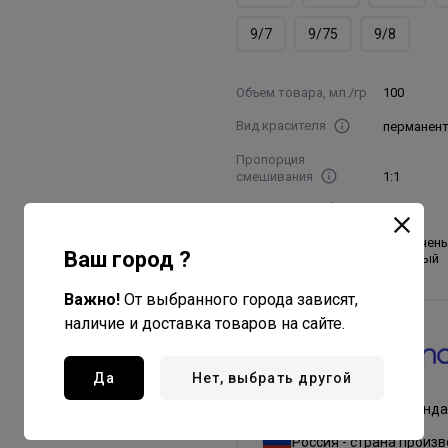
9/7
9/75
9/8
Объем товара, мл./гр
100
Вид красителя
перманен
Пропорция
смешивания
1:1
Номер цвета
10/7
10/7 очен
Ваш город ?
Название цвета
бежевый
Важно!
От выбранного города зависят,
наличие и доставка товаров на сайте.
Concept
Professional
Да
Нет, выбрать другой
Все товары бренда
Россия - страна бренда
Россия - страна произ