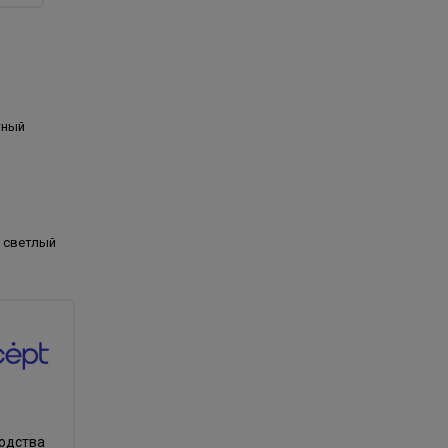
тный
ь светлый
водства