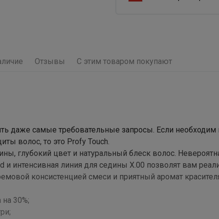
аличие
Отзывы
С этим товаром покупают
ить даже самые требовательные запросы. Если необходим 
ы волос, то это Profy Touch.
ины, глубокий цвет и натуральный блеск волос. Невероятн
ond и интенсивная линия для седины Х.00 позволят вам реал
емовой консистенцией смеси и приятный аромат красител
 на 30%;
ри;