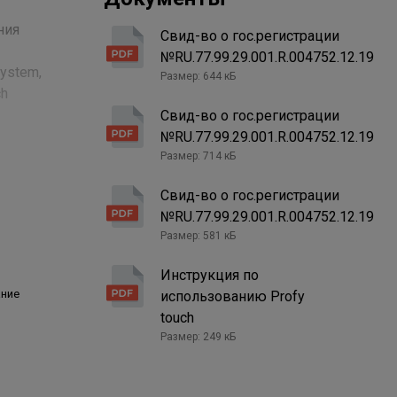
ния
Свид-во о гос.регистрации
№RU.77.99.29.001.R.004752.12.19
ystem,
Размер: 644 кБ
ch
олос и
Свид-во о гос.регистрации
№RU.77.99.29.001.R.004752.12.19
Размер: 714 кБ
Свид-во о гос.регистрации
№RU.77.99.29.001.R.004752.12.19
.
Размер: 581 кБ
нением
Инструкция по
ание
использованию Profy
ашивание.
touch
 до
Размер: 249 кБ
волос
есь