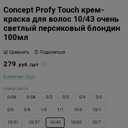
Concept Profy Touch крем-
краска для волос 10/43 очень
светлый персиковый блондин
100мл
Поделиться
Сравнить
279
руб./шт
В наличии: 13 шт
Номер цвета
0/0N
0/0А
0/2
0/3
0/4
0/5
0/6
0/8
1/0
1/1
10/0
10/1
10/31
10/37
10/43
10/65
10/7