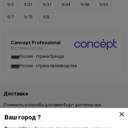
9/3
9/31
9/37
9/44
9/48
9/65
9/7
9/75
9/8
Concept Professional
Все товары бренда
Россия - страна бренда
Россия - страна производства
Доставка
Стоимость и способы доставки будут доступны при
оформлении заказа.
Ваш город ?