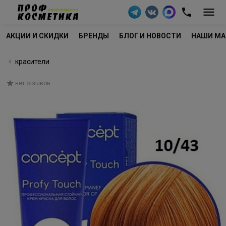
АКЦИИ И СКИДКИ
БРЕНДЫ
БЛОГ И НОВОСТИ
НАШИ МА
красители
нет отзывов