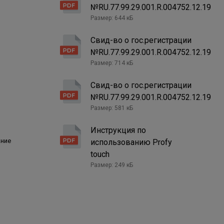
№RU.77.99.29.001.R.004752.12.19
Размер: 644 кБ
Свид-во о гос.регистрации
.
№RU.77.99.29.001.R.004752.12.19
нением
Размер: 714 кБ
ашивание.
Свид-во о гос.регистрации
 до
№RU.77.99.29.001.R.004752.12.19
волос
Размер: 581 кБ
Инструкция по
есь
ание
использованию Profy
 тон в
touch
Размер: 249 кБ
 Sodium
12, Cetyl
con,