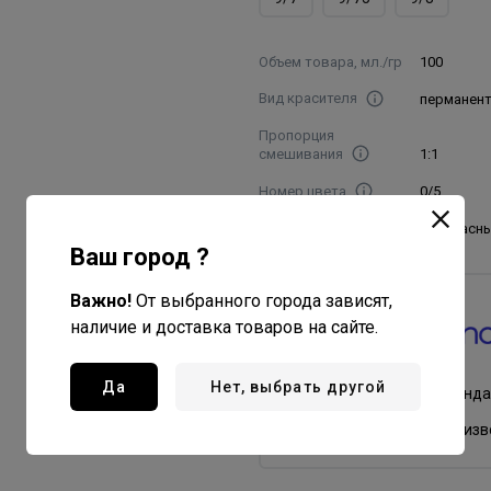
Объем товара, мл./гр
100
Вид красителя
перманен
Пропорция
смешивания
1:1
Номер цвета
0/5
Название цвета
0/5 красн
Ваш город ?
Важно!
От выбранного города зависят,
Concept
наличие и доставка товаров на сайте.
Professional
Все товары бренда
Да
Нет, выбрать другой
Россия - страна бренда
Россия - страна произ