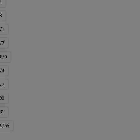
4
3
/1
/7
8/0
/4
/7
00
31
9/65