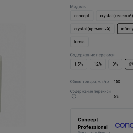
Модель
concept
crystal (гелевый)
crystal (кремовый)
infinit
lumia
Содержание перекиси
1,5%
12%
3%
6
Объем товара, мл./гр
150
Содержание перекиси
6%
Concept
Professional
Все товары бренда