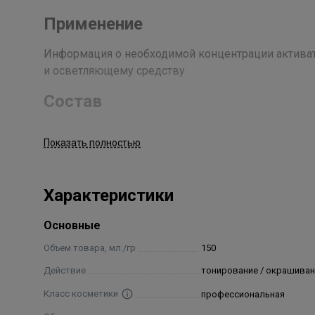
Применение
Информация о необходимой концентрации активат
и осветляющему средству.
Состав
Вода, Цетеариловый спирт, Перекись водорода, г
Показать полностью
парафин, Салициловая кислота, метакрилат ацилат
ПЭГ-7, Станнат натрия, динатрий ЭДТА. Aqua, Ceteary
Oil,Ceteareth-23, Paraffinum Liquidum, Salycilic Acid,
Характеристики
PEG-7 Glyceryl Cocoate, Sodium Stannate, Disodium E
Основные
Объем товара, мл./гр
150
Действие
тонирование / окрашиван
Класс косметики
профессиональная