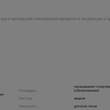
ора и пропорциях смешивания находится в инструкции к 
идрогенизированное касторовое масло ПЭГ-40, Цетеарет-23
ов/Стеарет-20, Сополимер, Лауретсульфат натрия, Глицери
l Alcohol, Hydrogen Peroxide, PEG-40 Hydrogenated Castor
 Accylates/Steareth-20 Methacrylate, Copolymer, Sodium Laureth S
DTA
окрашивание-тониров
Процедура
(обесвечивание)
ие
Текстура
жидкая
Типы волос
для всех типов