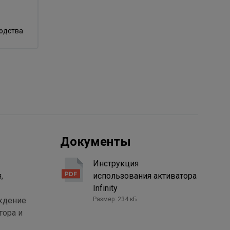
водства
Документы
Инструкция
,
использования активатора
Infinity
ождение
Размер: 234 кБ
тора и