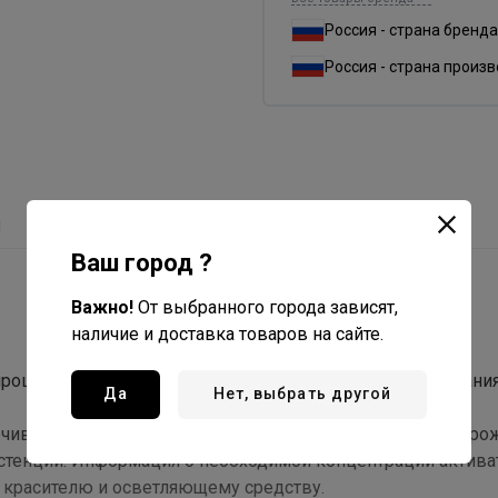
Россия - страна бренда
Россия - страна произ
ы
С этим товаром покупают
Ваш город ?
Важно!
От выбранного города зависят,
наличие и доставка товаров на сайте.
процедур изменения цвета Ifinity Color System: окрашивания
Да
Нет, выбрать другой
сцвечивающего порошка в создании образа. Он активирует р
стенции. Информация о необходимой концентрации актива
 красителю и осветляющему средству.