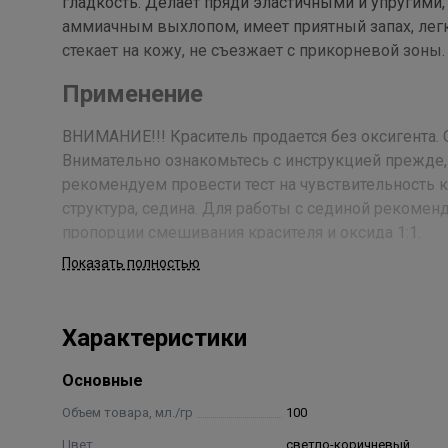
гладкость. Делает пряди эластичными и упругими
аммиачным выхлопом, имеет приятный запах, лег
стекает на кожу, не съезжает с прикорневой зоны
Применение
ВНИМАНИЕ!!! Краситель продается без оксигента. 
Внимательно ознакомьтесь с инструкцией прежде, 
рекомендуем провести тест на чувствительность к
структура, седина. Для работы с сединой рекоменд
пропорции смешивания красителя и оксида 1:1.
Показать полностью
Состав
Aqua, Cetearyl Alcohol, Propylene Glycol, Glyceryl Stea
Характеристики
Laureth Sulfate, Ammonium Hydroxide, Ethoxydiglycol, P
Amygdalus Dulcis Oil, Sodium Erythorbate, Ammonium Su
Основные
PEG/PPG –15/15 Dimethicone, Maltooligosyl Glucoside,
Bark Oil, Pyridoxine HCL, Biotin, Chitosan, Hydrolyzed
Объем товара, мл./гр
100
Sorbate, p-Phenylenediamine, p-Aminophenol N,N-Bis(
Цвет
светло-коричневый