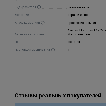
Sulfate, Toluene-2,5-Diamine Sulfate.
Вид красителя
перманентный
Действие
окрашивание
Класс косметики
профессиональная
Биотин / Витамин В6 / Хит
Активные компоненты
Масло миндаля
Пол
женский
Пропорция смешивания
1:1
Отзывы реальных покупателей