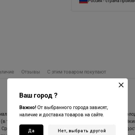
Россия - страна произ
аличие
Отзывы
С этим товаром покупают
Ваш город ?
Важно!
От выбранного города зависят,
ециально для окрашивания седых волос, сохранения их моло
наличие и доставка товаров на сайте.
в том числе и стекловидную) на 100%. Гарантирует стойки
 Средство реконструирует волосы, возвращая им молодос
Да
Нет, выбрать другой