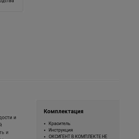
водства
Комплектация
дости и
Краситель
й
Инструкция
ть и
ОКСИГЕНТ В КОМПЛЕКТЕ НЕ