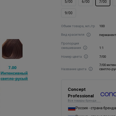
5/00
6/00
7/00
9/00
Объем товара, мл./гр
100
Вид красителя
перманен
Пропорция
смешивания
1:1
Номер цвета
7/00
7/00 инте
Название цвета
светло-ру
Concept
Professional
Все товары бренда
Россия - страна бренда