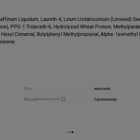
raffinum Liquidum, Laureth-4, Linum Usitatissimum (Linseed) See
ance), PPG-1 Trideceth-6, Hydrolyzed Wheat Protein, Methylpara
 Hexyl Cinnamal, Butylphenyl Methylpropional, Alpha- Isomethyl 
monene.
Пол
женский
Вид деятельности
парикмахер