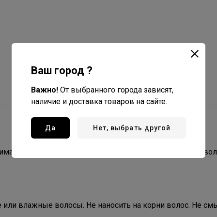
Ваш город ?
Важно!
От выбранного города зависят,
ы
наличие и доставка товаров на сайте.
Да
Нет, выбрать другой
тимальна для подготовки повреждённых и истощенных вол
 или влажные волосы. Не наносить на корни волос. Не см