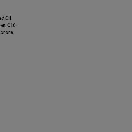
d Oil,
ben, C10-
Ionone,