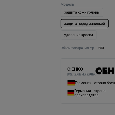
Модель
защита кожи головы
защита перед завивкой
удаление краски
Объем товара, мл./гр
250
C:EHKO
Все товары бренда
Германия - страна бре
Германия - страна
производства