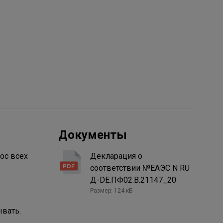
Документы
ос всех
Декларация о
соответствии №ЕАЭС N RU
Д-DE.ПФ02.В.21147_20
Размер: 124 кБ
ывать.