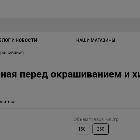
БЛОГ И НОВОСТИ
НАШИ МАГАЗИНЫ
окрашивания
ая перед окрашиванием и х
елиться
Объем товара, мл./гр
150
250