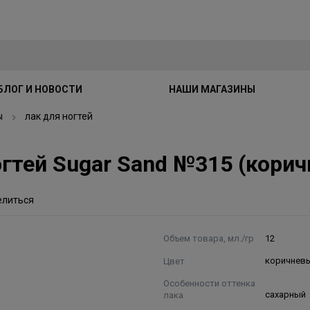
БЛОГ И НОВОСТИ
НАШИ МАГАЗИНЫ
ы
лак для ногтей
 ногтей Sugar Sand №315 (кор
елиться
Объем товара, мл./гр
12
Цвет
коричнев
Особенности оттенка
лака
сахарный