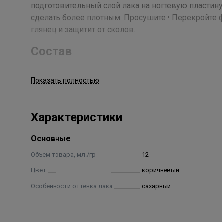
подготовительный слой лака на ногтевую пластину.
сделать более плотным. Просушите • Перекройте
глянец и защитит от сколов.
Состав
Бутилацетат, Этилацетат, Нитроцеллюлоза, Сопо
Показать полностью
Ангидрида, Ацетилтрибутилцитрат, Изопропиловый
Акрилатов, Сополимер Акрилатов, Стеаралконий Б
Спирт, Поливинилбутираль, Диацетоновый Спирт, 
Характеристики
Кислота, Слюда, Полиуретан, Полиэтилен, Полипропилен
Acid/Neopentyl Glycol/Trimellitic Anhydride Copolymer, A
Основные
Styrene/Acrylates Copolimer, Acrylates Copolymer, Ste
Alcohol, Polyvinyl Butyral, Diacetone Alcohol, Hexanal, 
Объем товара, мл./гр
12
Polyethylene, Polypropylene, Aluminium Powder, Calciu
Цвет
коричневый
Особенности оттенка лака
сахарный