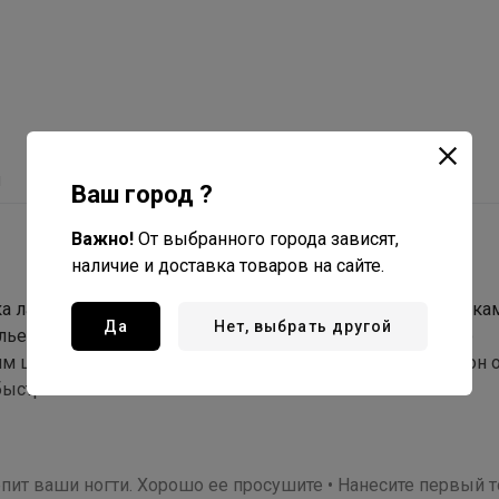
ы
С этим товаром покупают
Ваш город ?
Важно!
От выбранного города зависят,
наличие и доставка товаров на сайте.
ейка лаков, относящихся к так называемым “caхарным” лака
Да
Нет, выбрать другой
 рельефно с крупинками и создает модный эффект нежно
м шиммером и блесточками разного цвета. поскольку он 
быстро сохнет.
репит ваши ногти. Хорошо ее просушите • Нанесите первый 