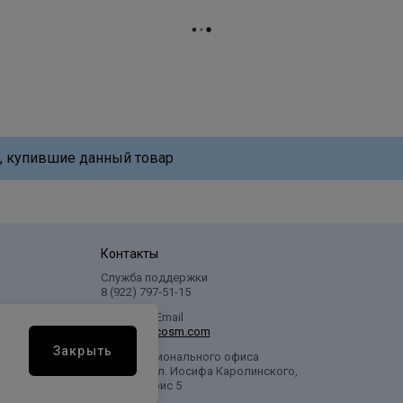
, купившие данный товар
Контакты
Служба поддержки
8 (922) 797‑51-15
Написать Email
info@profcosm.com
Закрыть
Адрес регионального офиса
г. Сургут, ул. Иосифа Каролинского,
дом 10, офис 5