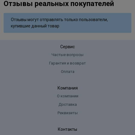
Отзывы реальных покупателей
Polyvinyl Butyral, Diacetone Alcohol, Hexanal, Dimethicone,
Trimethylsiloxysilicate, Phosphoric Acid, Mica, Polyurethane,
Polyethylene, Polypropylene, Aluminium Powder, Calcium
Отзывы могут отправлять только пользователи,
Aluminum Borosilicate, TIN Oxide, Polyethelene Terephthalate
купившие данный товар
Сервис
Частые вопросы
Гарантия и возврат
Оплата
Компания
О компании
Доставка
Реквизиты
Контакты