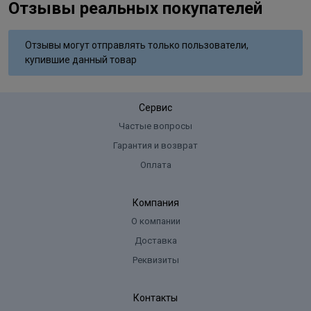
Отзывы реальных покупателей
Polyvinyl Butyral, Diacetone Alcohol, Hexanal, Dimethicone,
Trimethylsiloxysilicate, Phosphoric Acid, Mica, Polyurethane,
Polyethylene, Polypropylene, Aluminium Powder, Calcium
Отзывы могут отправлять только пользователи,
Aluminum Borosilicate, TIN Oxide, Polyethelene Terephthalate
купившие данный товар
Сервис
Частые вопросы
Гарантия и возврат
Оплата
Компания
О компании
Доставка
Реквизиты
Контакты