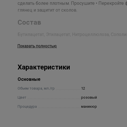
сделать более плотным. Просушите • Перекройте
глянец и защитит от сколов.
Состав
Бутилацетат, Этилацетат, Нитроцеллюлоза, Сопо
Ангидрида, Ацетилтрибутилцитрат, Изопропиловый
Показать полностью
Акрилатов, Сополимер Акрилатов, Стеаралконий Б
Спирт, Поливинилбутираль, Диацетоновый Спирт, 
Кислота, Слюда, Полиуретан, Полиэтилен, Полипропилен
Характеристики
Acid/Neopentyl Glycol/Trimellitic Anhydride Copolymer, A
Styrene/Acrylates Copolimer, Acrylates Copolymer, Ste
Основные
Alcohol, Polyvinyl Butyral, Diacetone Alcohol, Hexanal, 
Polyethylene, Polypropylene, Aluminium Powder, Calciu
Объем товара, мл./гр
12
Цвет
розовый
Процедура
маникюр