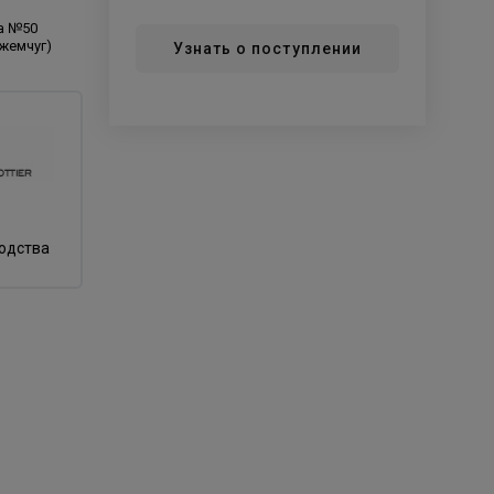
la №50
жемчуг)
Узнать о поступлении
водства