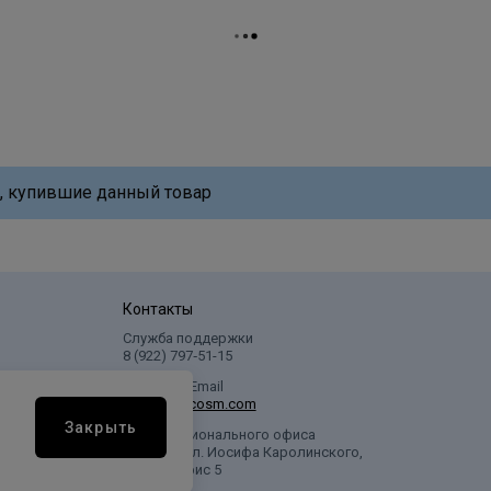
, купившие данный товар
Контакты
Служба поддержки
8 (922) 797‑51-15
Написать Email
info@profcosm.com
Закрыть
Адрес регионального офиса
г. Сургут, ул. Иосифа Каролинского,
дом 10, офис 5