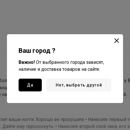
ы
С этим товаром покупают
Ваш город ?
Важно!
От выбранного города зависят,
наличие и доставка товаров на сайте.
er. Коллекция лаков позволяет создать салонный маникюр у 
Да
Нет, выбрать другой
сыщенного цвета создает эффект гелевого покрытия.
 нанесение, некоторые тона можно наносить в один слой.
репит ваши ногти. Хорошо ее просушите • Нанесите первый 
 Дайте ему прросохнуть. • Нанесите второй слой лака, его