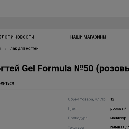
БЛОГ И НОВОСТИ
НАШИ МАГАЗИНЫ
ы
лак для ногтей
 ногтей Gel Formula №50 (розо
елиться
Объем товара, мл./гр
12
Цвет
розовый
Процедура
маникюр
Текстура
гелевая /