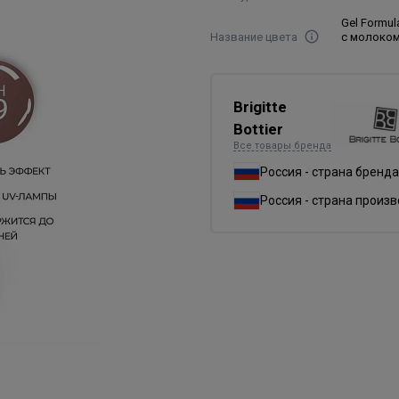
Gel Formu
Название цвета
с молоко
Brigitte
Bottier
Все товары бренда
Россия - страна бренда
Россия - страна произ