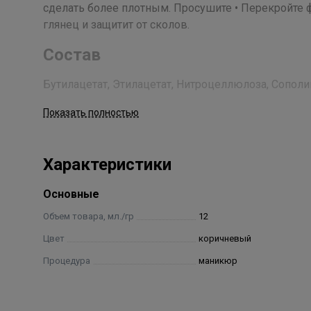
сделать более плотным. Просушите • Перекройте
глянец и защитит от сколов.
Состав
Бутилацетат, Этилацетат, Нитроцеллюлоза, Сопо
Ангидрида, Ацетилтрибутилцитрат, Изопропиловый
Показать полностью
Акрилатов, Сополимер Акрилатов, Стеаралконий Б
Спирт, Поливинилбутираль, Диацетоновый Спирт, 
Кислота, Слюда, Полиуретан, Полиэтилен, Полипропилен
Характеристики
Acid/Neopentyl Glycol/Trimellitic Anhydride Copolymer, A
Styrene/Acrylates Copolimer, Acrylates Copolymer, Ste
Основные
Alcohol, Polyvinyl Butyral, Diacetone Alcohol, Hexanal, 
Polyethylene, Polypropylene, Aluminium Powder, Calciu
Объем товара, мл./гр
12
Цвет
коричневый
Процедура
маникюр