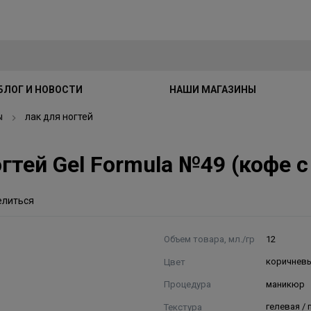
БЛОГ И НОВОСТИ
НАШИ МАГАЗИНЫ
ы
лак для ногтей
 ногтей Gel Formula №49 (кофе
елиться
Объем товара, мл./гр
12
Цвет
коричнев
Процедура
маникюр
Текстура
гелевая /