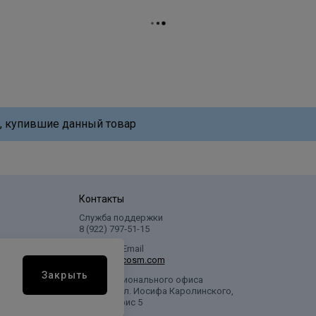
, купившие данный товар
Контакты
Служба поддержки
8 (922) 797‑51-15
Написать Email
info@profcosm.com
Закрыть
Адрес регионального офиса
г. Сургут, ул. Иосифа Каролинского,
дом 10, офис 5