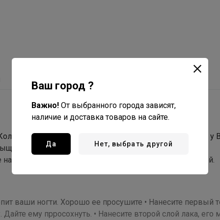
ы
С этим товаром покупают
Ваш город ?
Важно!
От выбранного города зависят,
наличие и доставка товаров на сайте.
er. Коллекция лаков позволяет создать салонный маникюр у 
Да
Нет, выбрать другой
сыщенного цвета создает эффект гелевого покрытия.
 нанесение, некоторые тона можно наносить в один слой.
репит ваши ногти. Хорошо ее просушите • Нанесите первый 
 Дайте ему прросохнуть. • Нанесите второй слой лака, его