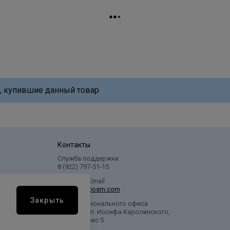
, купившие данный товар
Контакты
Служба поддержки
8 (922) 797‑51-15
Написать Email
info@profcosm.com
Закрыть
Адрес регионального офиса
г. Сургут, ул. Иосифа Каролинского,
дом 10, офис 5