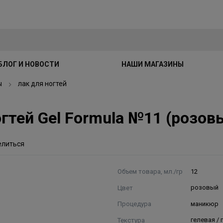
БЛОГ И НОВОСТИ
НАШИ МАГАЗИНЫ
ы
лак для ногтей
 ногтей Gel Formula №11 (розо
елиться
Объем товара, мл./гр
12
Цвет
розовый
Процедура
маникюр
Текстура
гелевая /