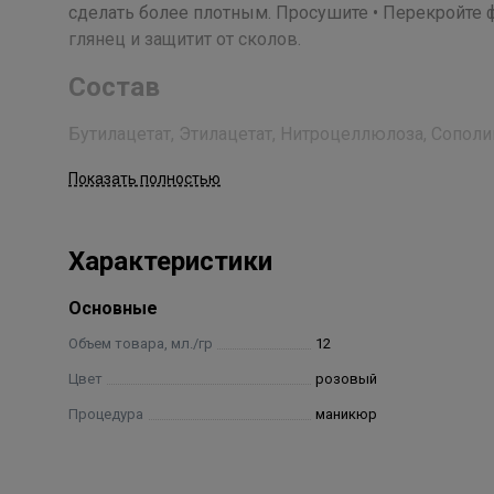
сделать более плотным. Просушите • Перекройте
глянец и защитит от сколов.
Состав
Бутилацетат, Этилацетат, Нитроцеллюлоза, Сопо
Ангидрида, Ацетилтрибутилцитрат, Изопропиловый
Показать полностью
Акрилатов, Сополимер Акрилатов, Стеаралконий Б
Спирт, Поливинилбутираль, Диацетоновый Спирт, 
Кислота, Слюда, Полиуретан, Полиэтилен, Полипропилен
Характеристики
Acid/Neopentyl Glycol/Trimellitic Anhydride Copolymer, A
Styrene/Acrylates Copolimer, Acrylates Copolymer, Ste
Основные
Alcohol, Polyvinyl Butyral, Diacetone Alcohol, Hexanal, 
Polyethylene, Polypropylene, Aluminium Powder, Calciu
Объем товара, мл./гр
12
Цвет
розовый
Процедура
маникюр