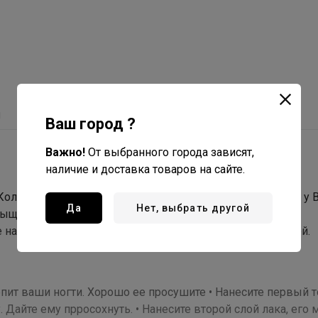
ы
С этим товаром покупают
Ваш город ?
Важно!
От выбранного города зависят,
наличие и доставка товаров на сайте.
er. Коллекция лаков позволяет создать салонный маникюр у 
Да
Нет, выбрать другой
сыщенного цвета создает эффект гелевого покрытия.
 нанесение, некоторые тона можно наносить в один слой.
репит ваши ногти. Хорошо ее просушите • Нанесите первый 
 Дайте ему прросохнуть. • Нанесите второй слой лака, его