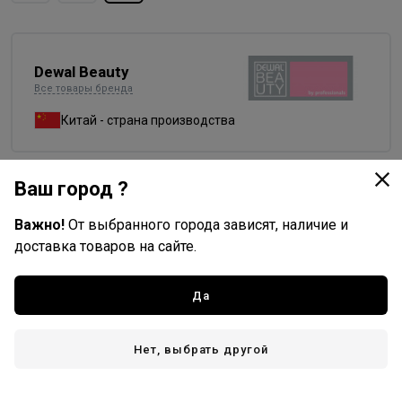
Dewal Beauty
Все товары бренда
Китай - страна производства
Ваш город ?
Доставка
Важно!
От выбранного города зависят, наличие и
Стоимость и способы доставки будут доступны при
доставка товаров на сайте.
оформлении заказа.
Да
Описание
Нет, выбрать другой
Брашенг Dewal Beauty DBGL2 из серии "Голубая лагуна".