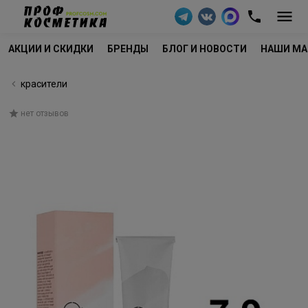
АКЦИИ И СКИДКИ
БРЕНДЫ
БЛОГ И НОВОСТИ
НАШИ МА
красители
нет отзывов